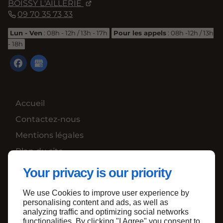
BOISSY L'AILLERIE
09 70 35 73 33
Lun - Ven
: 08h - 12h / 13h - 17h
Pour les appels
: 08h -12h / 13h
- 18h
Accueil
Contactez-nous
Mentions légales
Plan du site
Your privacy is our priority
We use Cookies to improve user experience by
Haut de page
personalising content and ads, as well as
analyzing traffic and optimizing social networks
functionalities. By clicking "I Agree" you consent to