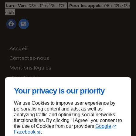
Lun - Ven
: 08h - 12h / 13h - 17h
Pour les appels
: 08h -12h / 13h
- 18h
Accueil
Contactez-nous
Mentions légales
Plan du site
Your privacy is our priority
We use Cookies to improve user experience by
Haut de page
personalising content and ads, as well as
analyzing traffic and optimizing social networks
functionalities. By clicking "I Agree" you consent to
the use of Cookies from our providers
Google
Facebook
.