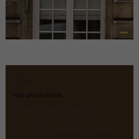
Nos prestations
Agencement sur mesure
Création de terrasse en bois
Fabrication d'escalier sur mesure
Pose de fenêtre