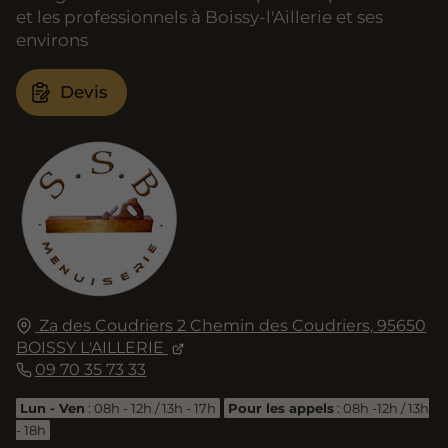
et les professionnels à Boissy-l'Aillerie et ses
environs
Devis
Za des Coudriers 2 Chemin des Coudriers,
95650
BOISSY L'AILLERIE
09 70 35 73 33
Lun - Ven
: 08h - 12h / 13h - 17h
Pour les appels
: 08h -12h / 13h
- 18h